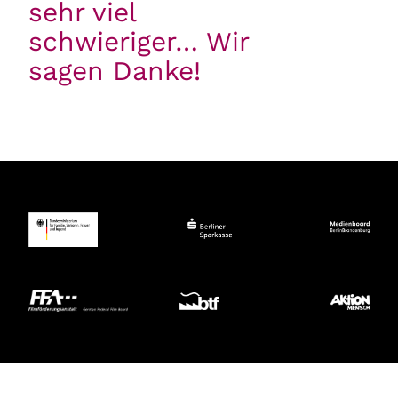
sehr viel
schwieriger… Wir
sagen Danke!