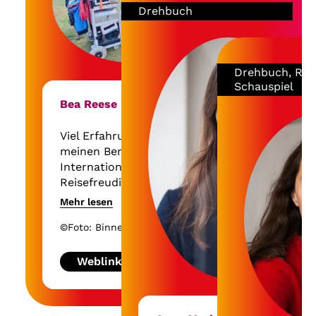
Drehbuch
Get Lucky) 
unkonventionelle
Fernsehfilm
weibliche Figuren ein.
2023 feierte die ARD-Serie
WER WIR SIND großen
Drehbuch, Regi
Erfolg. Ihr Tatort:
Schauspiel
Pyramide hatte Premiere
Bea Reese
beim Filmfest Köln und
wurde 2024 ausgestrahlt,
Tatort: Köln – Colonius
Viel Erfahrung. Ich liebe
folgt 2025.
meinen Beruf.
International.
Reisefreudig.
Mehr lesen
©Foto: Binneweiss
Weblink